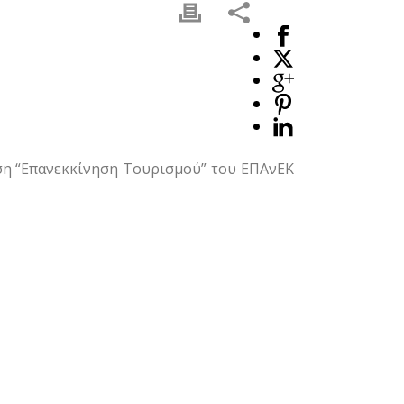
ση “Επανεκκίνηση Τουρισμού” του ΕΠΑνΕΚ