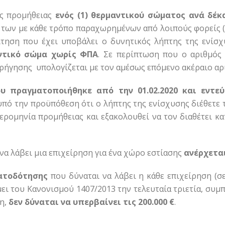
ης προμήθειας
ενός (1) θερμαντικού σώματος ανά δέκα
 των με κάθε τρόπο παραχωρημένων από λοιπούς φορείς (Δ
τηση που έχει υποβάλει ο δυνητικός λήπτης της ενίσ
αντικό σώμα χωρίς ΦΠΑ
. Σε περίπτωση που ο αριθμός 
ρήγησης υπολογίζεται με τον αμέσως επόμενο ακέραιο α
 πραγματοποιήθηκε από την 01.02.2020 και εντεύ
υπό την προϋπόθεση ότι ο λήπτης της ενίσχυσης διέθετε
μερομηνία προμήθειας και εξακολουθεί να τον διαθέτει κ
να λάβει μια επιχείρηση για ένα χώρο εστίασης
ανέρχεται
ατοδότησης
που δύναται να λάβει η κάθε επιχείρηση (σε
μει του Κανονισμού 1407/2013 την τελευταία τριετία, συ
η,
δεν δύναται να υπερβαίνει τις 200.000 €
.