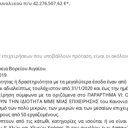
υνολικού π/υ 42.276.507,62 €*.
 επιχειρήσεων που υποβάλλουν πρόταση, είναι οι ακόλου
εια Βορείου Αιγαίου.
019.
τητας ή δραστηριότητα με τα μεγαλύτερα έσοδα έναν από 
ι αδιαλείπτως τουλάχιστον από 31/1/2020 και έως την ημ
χείρηση σύμφωνα με τα οριζόμενα στο ΠΑΡΑΡΤΗΜΑ VI
Ν ΤΗΝ ΙΔΙΟΤΗΤΑ ΜΜΕ ΜΙΑΣ ΕΠΙΧΕΙΡΗΣΗΣ του Κανονισμού 
ισμό των πολύ μικρών, των μικρών και των μεσαίων επιχε
ρους από 50 εργαζομένους.
τουν από τις κάτωθι κατηγορίες να ισούται ή να είναι
 Α’ Υλών και Υλικών Χρήσης 3) του συνόλου των Δαπαν