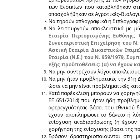
των Ενοικίων που καταβλήθηκαν στ
απασχολήθηκαν σε Αγροτικές-Βιολογι
Να τηρούν απλογραφικά ή διπλογραφικ
Να λειτουργούν αποκλειστικά με μ
Εταιρία Περιορισμένης Ευθύνης, Ο
Συνεταιριστική Επιχείρηση του Ν. 
Αστική Εταιρία Δικαστικών Επιμε
Εταιρία (Ν.Ε.) του Ν. 959/1979, Σ
εξής προϋποθέσεις: (α) να έχουν κ
Να μην συντρέχουν λόγοι αποκλεισμού 
Να μην ήταν προβληματικές την 31η Δ
ώστε να μην είναι προβληματικές κατ
Κατά παρέκκλιση μπορούν να χορηγηθο
ΕΕ 651/2014) που ήταν ήδη προβλημ
αφερεγγυότητας βάσει του εθνικού δ
έχουν αποπληρώσει το δάνειο ή λύ
ενίσχυση αναδιάρθρωσης (ή έχουν 
χορήγηση της ενίσχυσης βάσει της π
Εφόσον δραστηριοποιούνται στη μ