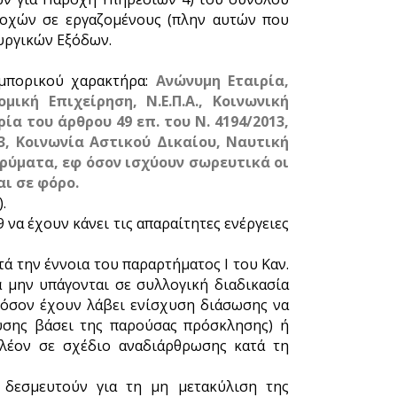
ροχών σε εργαζομένους (πλην αυτών που
υργικών Εξόδων.
εμπορικού χαρακτήρα:
Ανώνυμη Εταιρία,
μική Επιχείρηση, Ν.Ε.Π.Α., Κοινωνική
ία του άρθρου 49 επ. του Ν. 4194/2013,
3, Κοινωνία Αστικού Δικαίου, Ναυτική
Ιδρύματα, εφ όσον ισχύουν σωρευτικά οι
αι σε φόρο.
.
να έχουν κάνει τις απαραίτητες ενέργειες
ά την έννοια του παραρτήματος I του Καν.
 μην υπάγονται σε συλλογική διαδικασία
φόσον έχουν λάβει ενίσχυση διάσωσης να
υσης βάσει της παρούσας πρόσκλησης) ή
πλέον σε σχέδιο αναδιάρθρωσης κατά τη
 δεσμευτούν για τη μη μετακύλιση της