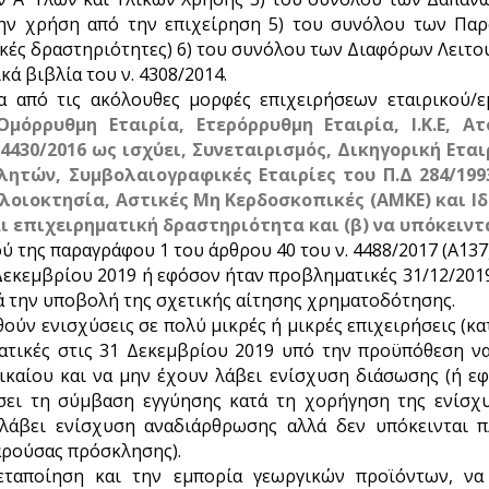
ην χρήση από την επιχείρηση 5) του συνόλου των Πα
κές δραστηριότητες) 6) του συνόλου των Διαφόρων Λειτο
ά βιβλία του ν. 4308/2014.
ία από τις ακόλουθες μορφές επιχειρήσεων εταιρικού/
μόρρυθμη Εταιρία, Ετερόρρυθμη Εταιρία, Ι.Κ.Ε, Ατο
4430/2016 ως ισχύει, Συνεταιρισμός, Δικηγορική Εταιρ
λητών, Συμβολαιογραφικές Εταιρίες του Π.Δ 284/199
υμπλοιοκτησία, Αστικές Μη Κερδοσκοπικές (ΑΜΚΕ) και 
αι επιχειρηματική δραστηριότητα και (β) να υπόκειντ
της παραγράφου 1 του άρθρου 40 του ν. 4488/2017 (Α΄137)
εκεμβρίου 2019 ή εφόσον ήταν προβληματικές 31/12/2019 
ά την υποβολή της σχετικής αίτησης χρηματοδότησης.
ύν ενισχύσεις σε πολύ μικρές ή μικρές επιχειρήσεις (κατ
ατικές στις 31 Δεκεμβρίου 2019 υπό την προϋπόθεση να
ικαίου και να μην έχουν λάβει ενίσχυση διάσωσης (ή ε
σει τη σύμβαση εγγύησης κατά τη χορήγηση της ενίσχ
λάβει ενίσχυση αναδιάρθρωσης αλλά δεν υπόκεινται 
αρούσας πρόσκλησης).
εταποίηση και την εμπορία γεωργικών προϊόντων, να