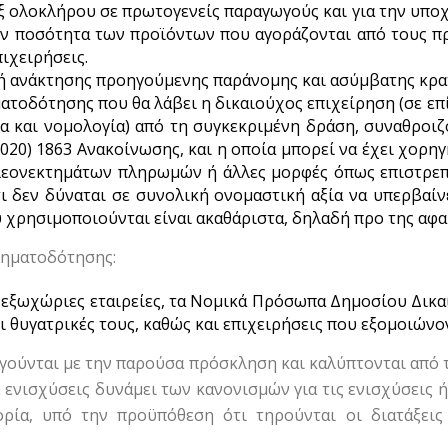
ξ ολοκλήρου σε πρωτογενείς παραγωγούς και για την υπο
την ποσότητα των προϊόντων που αγοράζονται από τους π
ιχειρήσεις.
λή ανάκτησης προηγούμενης παράνομης και ασύμβατης κρα
ατοδότησης που θα λάβει η δικαιούχος επιχείρηση (σε επ
ία και νομολογία) από τη συγκεκριμένη δράση, συναθροιζ
C(2020) 1863 Ανακοίνωσης, και η οποία μπορεί να έχει χο
εονεκτημάτων πληρωμών ή άλλες μορφές όπως επιστρεπτέ
τι δεν δύναται σε συνολική ονομαστική αξία να υπερβαίν
υ χρησιμοποιούνται είναι ακαθάριστα, δηλαδή προ της αφ
ρηματοδότησης:
 εξωχώριες εταιρείες, τα Νομικά Πρόσωπα Δημοσίου Δικαί
ι θυγατρικές τους, καθώς και επιχειρήσεις που εξομοιώνον
ηγούνται με την παρούσα πρόσκληση και καλύπτονται από τ
 ενισχύσεις δυνάμει των κανονισμών για τις ενισχύσεις 
ρία, υπό την προϋπόθεση ότι τηρούνται οι διατάξει